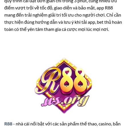
quy trình cài đặt đơn giản chỉ trong 3 phút, cùng nhiều ưu
điểm vượt trội về tốc độ, giao diện và bảo mật, app R88
mang đến trải nghiệm giải trí tối ưu cho người chơi. Chỉ cần
thực hiện đúng hướng dẫn và lưu ý khi tải app, bet thủ hoàn
toàn có thể yên tâm tham gia cá cược mọi lúc mọi nơi.
R88
- nhà cái nổi bật với các sản phẩm thể thao, casino, bắn