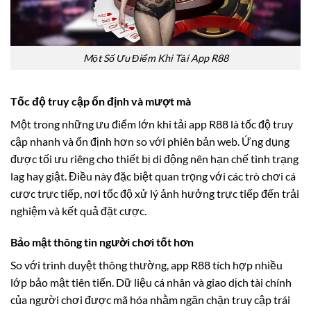
Một Số Ưu Điểm Khi Tải App R88
Tốc độ truy cập ổn định và mượt mà
Một trong những ưu điểm lớn khi tải app R88 là tốc độ truy
cập nhanh và ổn định hơn so với phiên bản web. Ứng dụng
được tối ưu riêng cho thiết bị di động nên hạn chế tình trạng
lag hay giật. Điều này đặc biệt quan trọng với các trò chơi cá
cược trực tiếp, nơi tốc độ xử lý ảnh hưởng trực tiếp đến trải
nghiệm và kết quả đặt cược.
Bảo mật thông tin người chơi tốt hơn
So với trình duyệt thông thường, app R88 tích hợp nhiều
lớp bảo mật tiên tiến. Dữ liệu cá nhân và giao dịch tài chính
của người chơi được mã hóa nhằm ngăn chặn truy cập trái