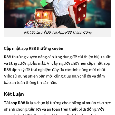
Một Số Lưu Ý Để Tải App R88 Thành Công
Cập nhật app R88 thường xuyên
R88 thường xuyên nâng cấp ứng dụng để cải thiện hiệu suất
và tăng cường bảo mật. Vì vậy, người chơi nên cập nhật app
R88 định kỳ để trải nghiệm đầy đủ các tính năng mới nhất.
Việc sử dụng phiên bản mới cũng giúp hạn chế lỗi và đảm
bảo an toàn thông tin cá nhân.
Kết Luận
Tải app R88
là lựa chọn lý tưởng cho những ai muốn cá cược
nhanh chóng, tiện lợi và an toàn trên thiết bị di động. Với