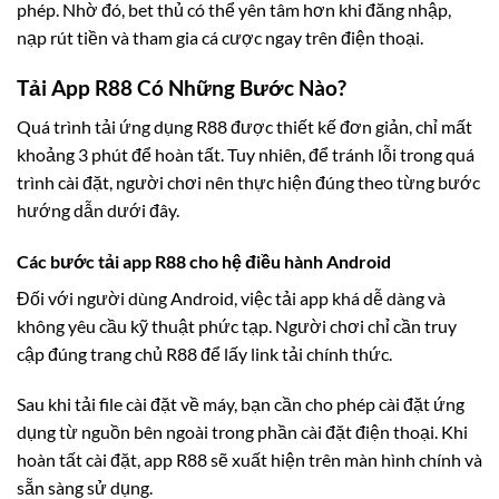
phép. Nhờ đó, bet thủ có thể yên tâm hơn khi đăng nhập,
nạp rút tiền và tham gia cá cược ngay trên điện thoại.
Tải App R88 Có Những Bước Nào?
Quá trình tải ứng dụng R88 được thiết kế đơn giản, chỉ mất
khoảng 3 phút để hoàn tất. Tuy nhiên, để tránh lỗi trong quá
trình cài đặt, người chơi nên thực hiện đúng theo từng bước
hướng dẫn dưới đây.
Các bước tải app R88 cho hệ điều hành Android
Đối với người dùng Android, việc tải app khá dễ dàng và
không yêu cầu kỹ thuật phức tạp. Người chơi chỉ cần truy
cập đúng trang chủ R88 để lấy link tải chính thức.
Sau khi tải file cài đặt về máy, bạn cần cho phép cài đặt ứng
dụng từ nguồn bên ngoài trong phần cài đặt điện thoại. Khi
hoàn tất cài đặt, app R88 sẽ xuất hiện trên màn hình chính và
sẵn sàng sử dụng.