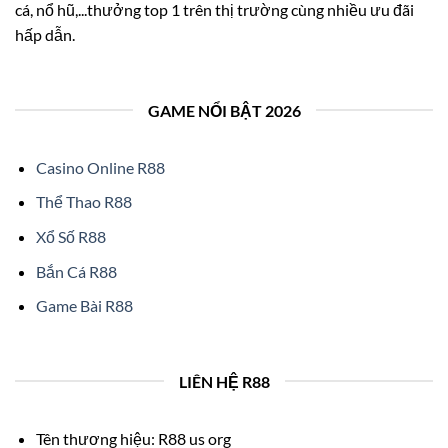
cá, nổ hũ,...thưởng top 1 trên thị trường cùng nhiều ưu đãi
hấp dẫn.
GAME NỔI BẬT 2026
Casino Online R88
Thể Thao R88
Xổ Số R88
Bắn Cá R88
Game Bài R88
LIÊN HỆ R88
Tên thương hiệu: R88 us org