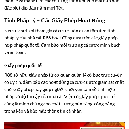
mobile và mang đến các chương trình khuyến mãi hấp dẫn,
đặc biệt dịp đầu năm mới Tết.
Tính Pháp Lý – Các Giấy Phép Hoạt Động
Người chơi khi tham gia cá cược luôn quan tâm đến tính
pháp lý của nhà cái. R88 hoạt động dựa trên các giấy phép
hợp pháp quốc tế, đảm bảo môi trường cá cược minh bạch
và an toàn.
Giấy phép quốc tế
R88 sở hữu giấy phép từ cơ quan quản lý cờ bạc trực tuyến
có uy tín, đảm bảo các hoạt động cá cược được giám sát chặt
chẽ. Giấy phép này giúp người chơi yên tâm về tính hợp
pháp và độ tin cậy của nhà cái. Việc có giấy phép quốc tế
cũng là minh chứng cho chất lượng nền tảng, công bằng
trong kèo và bảo mật thông tin cá nhân.