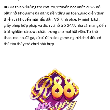
R88
là thiên đường trò chơi trực tuyến hot nhất 2026, nổi
bật nhờ kho game đa dạng, nền tảng an toàn, giao diện thân
thiện và khuyến mãi hấp dẫn. Với tính pháp lý minh bạch,
giấy phép hợp pháp và dịch vụ hỗ trợ 24/7, nhà cái mang đến
trải nghiệm cá cược chất lượng cho mọi hội viên. Từ thể
thao, casino, đá gà, xổ số đến slot game, người chơi đều có
thể tìm thấy trò chơi phù hợp.