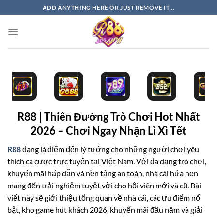
Bỏ
ADD ANYTHING HERE OR JUST REMOVE IT...
qua
nội
dung
R88 | Thiên Đường Trò Chơi Hot Nhất
2026 – Chơi Ngay Nhận Lì Xì Tết
R88
đang là điểm đến lý tưởng cho những người chơi yêu
thích cá cược trực tuyến tại Việt Nam. Với đa dạng trò chơi,
khuyến mãi hấp dẫn và nền tảng an toàn, nhà cái hứa hẹn
mang đến trải nghiệm tuyệt vời cho hội viên mới và cũ. Bài
viết này sẽ giới thiệu tổng quan về nhà cái, các ưu điểm nổi
bật, kho game hút khách 2026, khuyến mãi đầu năm và giải