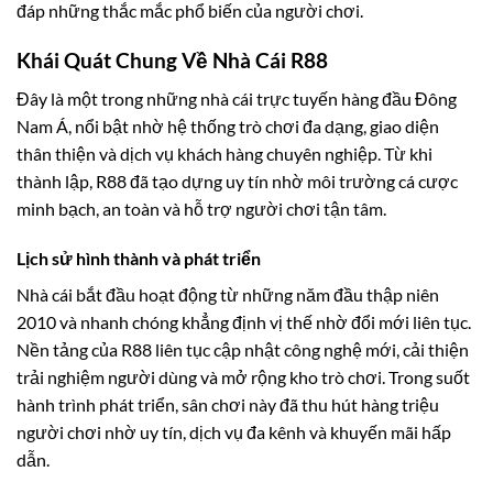
đáp những thắc mắc phổ biến của người chơi.
Khái Quát Chung Về Nhà Cái R88
Đây là một trong những nhà cái trực tuyến hàng đầu Đông
Nam Á, nổi bật nhờ hệ thống trò chơi đa dạng, giao diện
thân thiện và dịch vụ khách hàng chuyên nghiệp. Từ khi
thành lập, R88 đã tạo dựng uy tín nhờ môi trường cá cược
minh bạch, an toàn và hỗ trợ người chơi tận tâm.
Lịch sử hình thành và phát triển
Nhà cái bắt đầu hoạt động từ những năm đầu thập niên
2010 và nhanh chóng khẳng định vị thế nhờ đổi mới liên tục.
Nền tảng của R88 liên tục cập nhật công nghệ mới, cải thiện
trải nghiệm người dùng và mở rộng kho trò chơi. Trong suốt
hành trình phát triển, sân chơi này đã thu hút hàng triệu
người chơi nhờ uy tín, dịch vụ đa kênh và khuyến mãi hấp
dẫn.