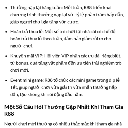
Thưởng nạp lại hàng tuần: Mỗi tuần, R88 triển khai
chương trình thưởng nạp lại với tỷ lệ phần trăm hấp dẫn,
giúp người chơi gia tăng vốn cược.
Hoàn trả thua lỗ: Một số trò chơi tại nhà cái có chế độ
hoàn trả thua lỗ theo tuần, đảm bảo giảm rủi ro cho
người chơi.
Khuyến mãi VIP: Hội viên VIP nhận các ưu đãi riêng biệt,
từ bonus, quà tặng vật phẩm đến ưu tiên trải nghiệm trò
chơi mới.
Event mini game: R88 tổ chức các mini game trong dịp lễ
Tết, giúp người chơi vừa giải trí vừa nhận thưởng hấp
dẫn, tạo không khí sôi động đầu năm.
Một Số Câu Hỏi Thường Gặp Nhất Khi Tham Gia
R88
Người chơi mới thường có nhiều thắc mắc khi tham gia nhà