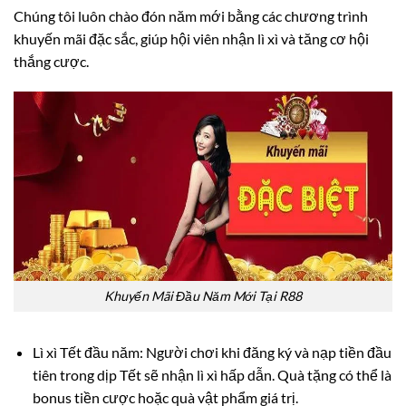
Chúng tôi luôn chào đón năm mới bằng các chương trình
khuyến mãi đặc sắc, giúp hội viên nhận lì xì và tăng cơ hội
thắng cược.
Khuyến Mãi Đầu Năm Mới Tại R88
Lì xì Tết đầu năm: Người chơi khi đăng ký và nạp tiền đầu
tiên trong dịp Tết sẽ nhận lì xì hấp dẫn. Quà tặng có thể là
bonus tiền cược hoặc quà vật phẩm giá trị.