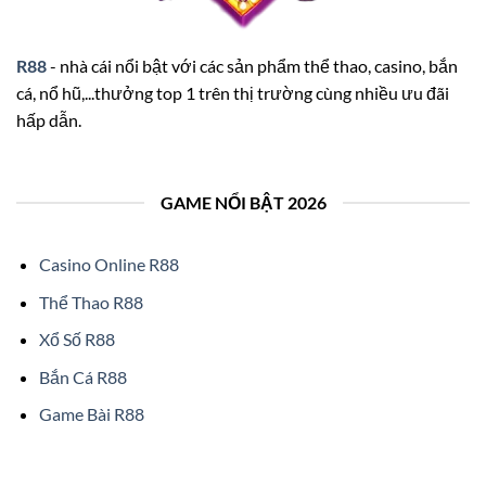
R88
- nhà cái nổi bật với các sản phẩm thể thao, casino, bắn
cá, nổ hũ,...thưởng top 1 trên thị trường cùng nhiều ưu đãi
hấp dẫn.
GAME NỔI BẬT 2026
Casino Online R88
Thể Thao R88
Xổ Số R88
Bắn Cá R88
Game Bài R88