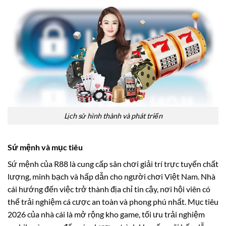
Lịch sử hình thành và phát triển
Sứ mệnh và mục tiêu
Sứ mệnh của R88 là cung cấp sân chơi giải trí trực tuyến chất
lượng, minh bạch và hấp dẫn cho người chơi Việt Nam. Nhà
cái hướng đến việc trở thành địa chỉ tin cậy, nơi hội viên có
thể trải nghiệm cá cược an toàn và phong phú nhất. Mục tiêu
2026 của nhà cái là mở rộng kho game, tối ưu trải nghiệm