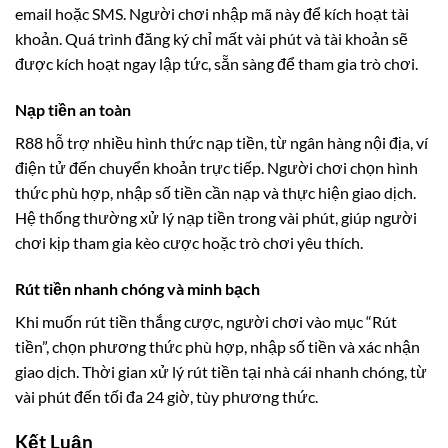
email hoặc SMS. Người chơi nhập mã này để kích hoạt tài
khoản. Quá trình đăng ký chỉ mất vài phút và tài khoản sẽ
được kích hoạt ngay lập tức, sẵn sàng để tham gia trò chơi.
Nạp tiền an toàn
R88 hỗ trợ nhiều hình thức nạp tiền, từ ngân hàng nội địa, ví
điện tử đến chuyển khoản trực tiếp. Người chơi chọn hình
thức phù hợp, nhập số tiền cần nạp và thực hiện giao dịch.
Hệ thống thường xử lý nạp tiền trong vài phút, giúp người
chơi kịp tham gia kèo cược hoặc trò chơi yêu thích.
Rút tiền nhanh chóng và minh bạch
Khi muốn rút tiền thắng cược, người chơi vào mục “Rút
tiền”, chọn phương thức phù hợp, nhập số tiền và xác nhận
giao dịch. Thời gian xử lý rút tiền tại nhà cái nhanh chóng, từ
vài phút đến tối đa 24 giờ, tùy phương thức.
Kết Luận